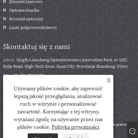
Element laserowy
Optomechanika
Kryształ optyczny
Laser półprzewodnikowy
Skontaktuj się z nami
Adres:
Xingfu Liancheng Optoelectronics Innovation Park, nr 1287,
Kejia Road, High-Tech Zone, Jinan City, Prowincja Shandong, Chiny
Tel:
+86-531-88153122
X
Telefon:
+86-13791139332
Używamy plików cookie, aby zapewnić
E-mail:
jingxu@coupletech.com
lepszą jakość przeglądania, analizować
ruch w witrynie i personalizować
zawartość. Korzystając z tej witryny,
wyrażasz zgodę na używanie przez nas
Copyright © 2022 Duletech Co., Ltd. - Pockels komórki - Wszelkie prawa
plików cookie.
Polityka prywatności
zastrzeżone