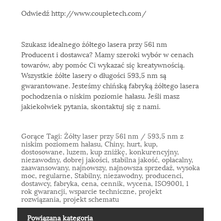
Odwiedź http://www.coupletech.com/
Szukasz idealnego żółtego lasera przy 561 nm
Producent i dostawca? Mamy szeroki wybór w cenach
towarów, aby pomóc Ci wykazać się kreatywnością.
Wszystkie żółte lasery o długości 593,5 nm są
gwarantowane. Jesteśmy chińską fabryką żółtego lasera
pochodzenia o niskim poziomie hałasu. Jeśli masz
jakiekolwiek pytania, skontaktuj się z nami.
Gorące Tagi: Żółty laser przy 561 nm / 593,5 nm z
niskim poziomem hałasu, Chiny, hurt, kup,
dostosowane, luzem, kup zniżkę, konkurencyjny,
niezawodny, dobrej jakości, stabilna jakość, opłacalny,
zaawansowany, najnowszy, najnowsza sprzedaż, wysoka
moc, regularne, Stabilny, niezawodny, producenci,
dostawcy, fabryka, cena, cennik, wycena, ISO9001, 1
rok gwarancji, wsparcie techniczne, projekt
rozwiązania, projekt schematu
Powiązana kategoria