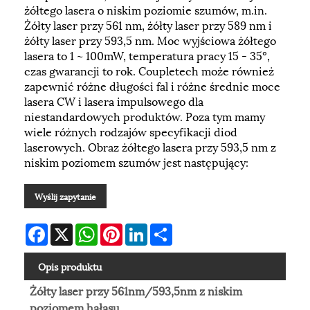
żółtego lasera o niskim poziomie szumów, m.in.
Żółty laser przy 561 nm, żółty laser przy 589 nm i
żółty laser przy 593,5 nm. Moc wyjściowa żółtego
lasera to 1 ~ 100mW, temperatura pracy 15 - 35º,
czas gwarancji to rok. Coupletech może również
zapewnić różne długości fal i różne średnie moce
lasera CW i lasera impulsowego dla
niestandardowych produktów. Poza tym mamy
wiele różnych rodzajów specyfikacji diod
laserowych. Obraz żółtego lasera przy 593,5 nm z
niskim poziomem szumów jest następujący:
Wyślij zapytanie
Facebook
X
WhatsApp
Pinterest
LinkedIn
Share
Opis produktu
Żółty laser przy 561nm/593,5nm z niskim
poziomem hałasu