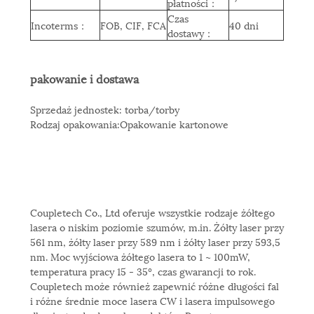
płatności
：
Czas
Incoterms
：
FOB, CIF, FCA
40 dni
dostawy
：
pakowanie i dostawa
Sprzedaż jednostek: torba/torby
Rodzaj opakowania:Opakowanie kartonowe
Coupletech Co., Ltd oferuje wszystkie rodzaje żółtego
lasera o niskim poziomie szumów, m.in. Żółty laser przy
561 nm, żółty laser przy 589 nm i żółty laser przy 593,5
nm. Moc wyjściowa żółtego lasera to 1 ~ 100mW,
temperatura pracy 15 - 35º, czas gwarancji to rok.
Coupletech może również zapewnić różne długości fal
i różne średnie moce lasera CW i lasera impulsowego