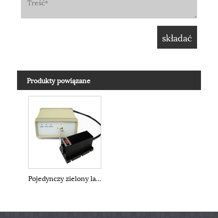
Produkty powiązane
Pojedynczy zielony laser w trybie podłużnym przy 532 nm