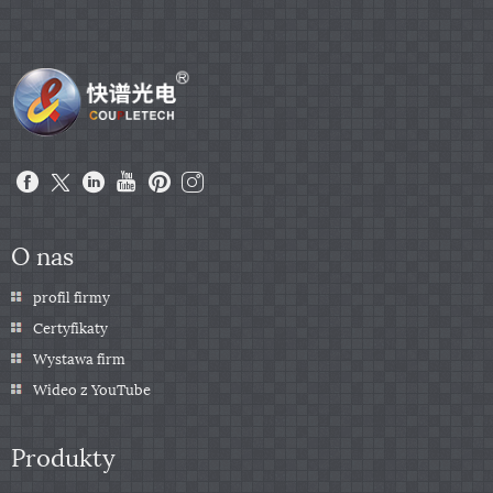
O nas
profil firmy
Certyfikaty
Wystawa firm
Wideo z YouTube
Produkty