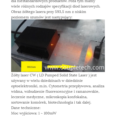
dla niestandardowych produktów. Poza tym mamy
wiele różnych rodzajów specyfikacji diod laserowych.
Obraz żółtego lasera przy 593,5 nm z niskim
poziomem szumów jest następujący:
Żółty laser CW ( LD Pumped Solid State Laser ) jest
używany w wielu dziedzinach w dziedzinie
optoelektroniki, m.in. Cytometria przepływowa, analiza
widma, wzbudzenie fluorescencyjne i ramanowskie,
leczenie medyczne, mikroskopia konfokalna,
sortowanie komórek, biotechnologia i tak dalej.
Dane techniczne:
Moc wyjściowa: 1 ~ 100mW