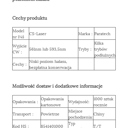
Cechy produktu
Model
CS-Laser
Marka
：
Paratech
nr ï¼š
Kilka
Wyjście
561nm lub 593,5nm
Tryby
：
trybów
CW
：
podłużnych
Niski poziom hałasu,
Cechy
：
bezpłatna konserwacja
Możliwość dostaw i dodatkowe informacje
Opakowania
1000 sztuk
Opakowania
：
Wydajność:
kartonowe
rocznie
Miejsce
Transport
：
Powietrze
Chiny
pochodzenia:
Typ
Kod HS
：
8541401000
T/T